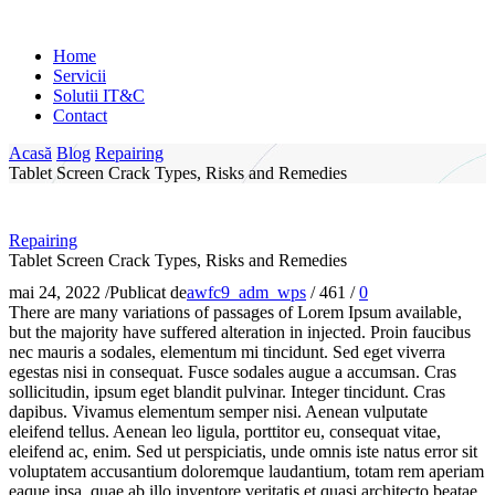
Home
Servicii
Solutii IT&C
Contact
Acasă
Blog
Repairing
Tablet Screen Crack Types, Risks and Remedies
Repairing
Tablet Screen Crack Types, Risks and Remedies
mai 24, 2022
/
Publicat de
awfc9_adm_wps
/
461
/
0
There are many variations of passages of Lorem Ipsum available,
but the majority have suffered alteration in injected. Proin faucibus
nec mauris a sodales, elementum mi tincidunt. Sed eget viverra
egestas nisi in consequat. Fusce sodales augue a accumsan. Cras
sollicitudin, ipsum eget blandit pulvinar. Integer tincidunt. Cras
dapibus. Vivamus elementum semper nisi. Aenean vulputate
eleifend tellus. Aenean leo ligula, porttitor eu, consequat vitae,
eleifend ac, enim. Sed ut perspiciatis, unde omnis iste natus error sit
voluptatem accusantium doloremque laudantium, totam rem aperiam
eaque ipsa, quae ab illo inventore veritatis et quasi architecto beatae