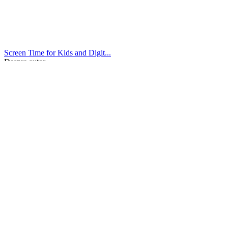
Screen Time for Kids and Digit...
Despre autor
Despre autor
awfc9_adm_wps
Alte articole scrise de awfc9_adm_wps
Articole similare
Repairing
Citește mai mult
Screen Time for Kids and Digital Technology
mai 24, 2022
0