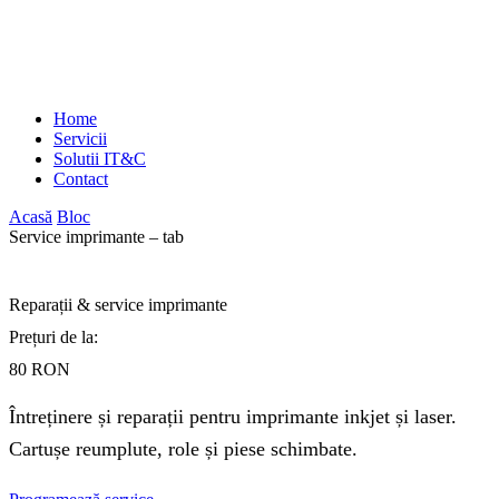
Home
Servicii
Solutii IT&C
Contact
Acasă
Bloc
Service imprimante – tab
Reparații & service imprimante
Prețuri de la:
80 RON
Întreținere și reparații pentru imprimante inkjet și laser.
Cartușe reumplute, role și piese schimbate.