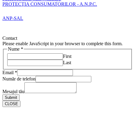
PROTECŢIA CONSUMATORILOR - A.N.P.C.
ANP-SAL
Contact
Please enable JavaScript in your browser to complete this form.
Nume
*
First
Last
Email
*
Număr de telefon
Mesajul tău
Submit
CLOSE