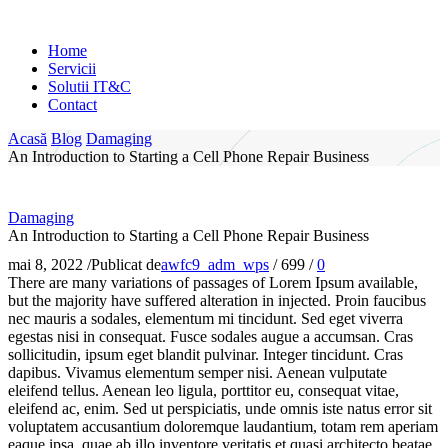
Home
Servicii
Solutii IT&C
Contact
Acasă
Blog
Damaging
An Introduction to Starting a Cell Phone Repair Business
Damaging
An Introduction to Starting a Cell Phone Repair Business
mai 8, 2022
/
Publicat de
awfc9_adm_wps
/
699
/
0
There are many variations of passages of Lorem Ipsum available,
but the majority have suffered alteration in injected. Proin faucibus
nec mauris a sodales, elementum mi tincidunt. Sed eget viverra
egestas nisi in consequat. Fusce sodales augue a accumsan. Cras
sollicitudin, ipsum eget blandit pulvinar. Integer tincidunt. Cras
dapibus. Vivamus elementum semper nisi. Aenean vulputate
eleifend tellus. Aenean leo ligula, porttitor eu, consequat vitae,
eleifend ac, enim. Sed ut perspiciatis, unde omnis iste natus error sit
voluptatem accusantium doloremque laudantium, totam rem aperiam
eaque ipsa, quae ab illo inventore veritatis et quasi architecto beatae